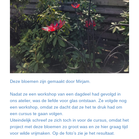
Deze bloemen zijn gemaakt door Mirjam.
Nadat ze een workshop van een dagdeel had gevolgd in
ons atelier, was de liefde voor glas ontstaan. Ze volgde nog
een workshop, omdat ze dacht dat ze het te druk had om
een cursus te gaan volgen.
Uiteindelijk schreef ze zich toch in voor de cursus, omdat het
project met deze bloemen zo groot was en ze hier graag tijd
voor wilde vrijmaken. Op de foto’s zie je het resultaat.